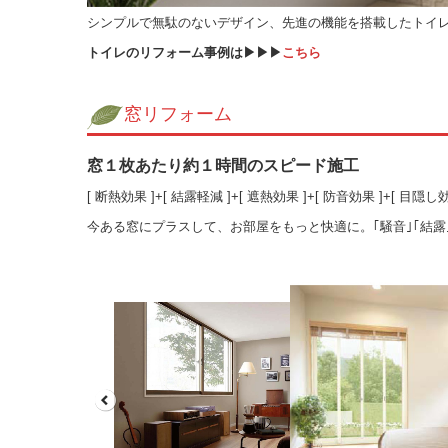
シンプルで無駄のないデザイン、先進の機能を搭載したトイ
トイレのリフォーム事例は▶▶▶
こちら
窓リフォーム
窓１枚あたり約１時間のスピード施工
[ 断熱効果 ]+[ 結露軽減 ]+[ 遮熱効果 ]+[ 防音効果 ]+[ 目隠し効
今ある窓にプラスして、お部屋をもっと快適に。｢騒音｣｢結