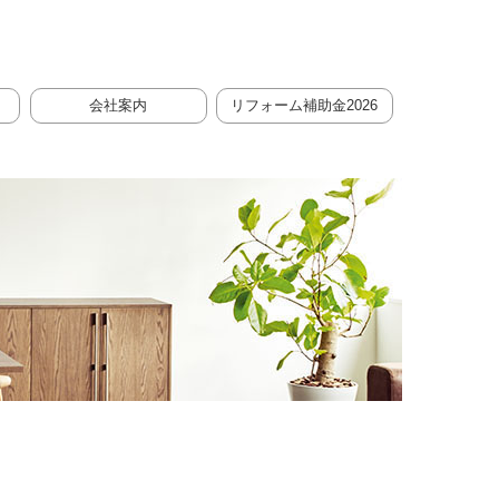
会社案内
リフォーム補助金2026
先進的窓リノベ支援事業
給湯省エネ支援事業
みらいエコ住宅2026事業（Me住宅2026）