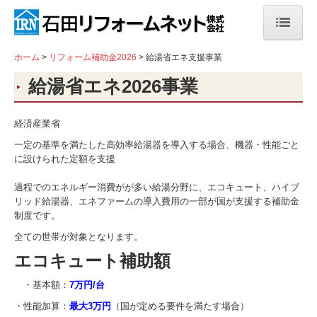
ホーム
ホーム
リフォーム補助金2026
給湯省エネ支援事業
給湯省エネ2026事業
キャンペーン
イベント
経済産業省
リフォームメニュー
一定の基準を満たした高効率給湯器を導入する場合、機器・性能ごと
に設けられた定額を支援
リフォームの流れ
過程でのエネルギー消費がが多い給湯分野に、エコキュート、ハイブ
施工事例
リッド給湯器、エネファームの導入費用の一部が国が支援する補助金
制度です。
キッチン
全ての世帯が対象となります。
バスルーム1
エコキュート補助額
バスルーム2
・基本額：
7万円/台
トイレ
・性能加算：
最大3万円
（国が定める要件を満たす場合）