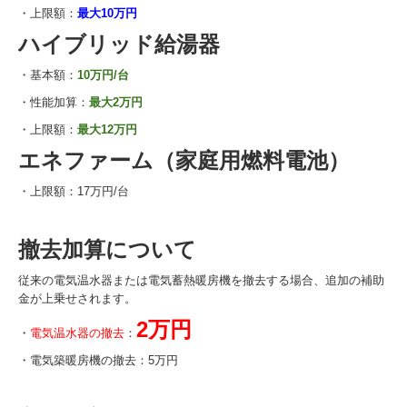
洗面室
・上限額：
最大10万円
ハイブリッド給湯器
全面リフォーム
エクステリア
・基本額：
10万円/台
・性能加算：
最大2万円
玄関/窓まわり
・上限額：
最大12万円
屋根/外壁
エネファーム（家庭用燃料電池）
お客様の声
・上限額：17万円/台
お客様の声 2022
お客様の声2021
撤去加算について
お客様の声 2020
従来の電気温水器または電気蓄熱暖房機を撤去する場合、追加の補助
金が上乗せされます。
お客様の声 2019
2万円
・
電気温水器の撤去
：
お客様の声 2018
・電気築暖房機の撤去：5万円
お客様の声 2017
お客様の声 2016