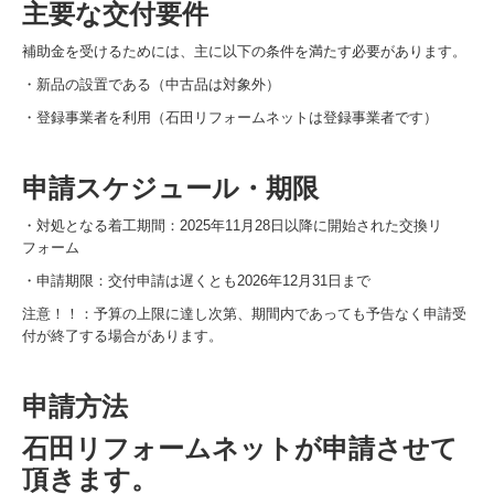
主要な交付要件
お客様の声 2015
補助金を受けるためには、主に以下の条件を満たす必要があります。
お客様の声 2014
・新品の設置である（中古品は対象外）
・登録事業者を利用（石田リフォームネットは登録事業者です）
会社案内
リフォーム補助金2026
申請スケジュール・期限
先進的窓リノベ支援事業
・対処となる着工期間：2025年11月28日以降に開始された交換リ
フォーム
給湯省エネ支援事業
・申請期限：交付申請は遅くとも2026年12月31日まで
みらいエコ住宅2026事業（Me住宅2026）
注意！！：予算の上限に達し次第、期間内であっても予告なく申請受
付が終了する場合があります。
申請方法
石田リフォームネットが申請させて
頂きます。